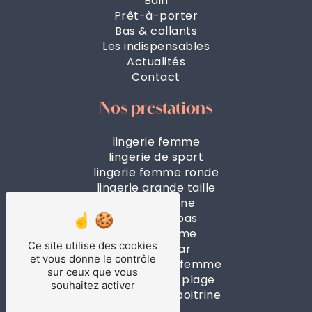
Bain
Prêt-à-porter
Bas & collants
Les indispensables
Actualités
Contact
Nos prestations
lingerie femme
lingerie de sport
lingerie femme ronde
lingerie grande taille
forte poitrine
collants & bas
boxer homme
Ce site utilise des cookies
beach wear
et vous donne le contrôle
maillot de bain femme
sur ceux que vous
vêtements de plage
souhaitez activer
lingerie petite poitrine