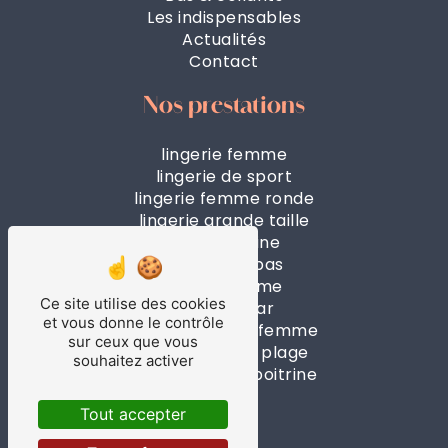
Les indispensables
Actualités
Contact
Nos prestations
lingerie femme
lingerie de sport
lingerie femme ronde
lingerie grande taille
forte poitrine
collants & bas
boxer homme
Ce site utilise des cookies
beach wear
et vous donne le contrôle
maillot de bain femme
sur ceux que vous
vêtements de plage
souhaitez activer
lingerie petite poitrine
Tout accepter